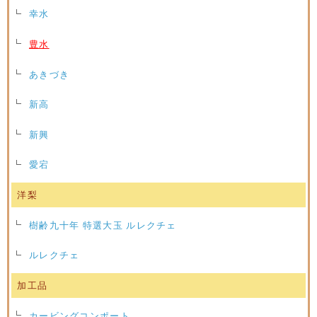
幸水
豊水
あきづき
新高
新興
愛宕
洋梨
樹齢九十年 特選大玉 ルレクチェ
ルレクチェ
加工品
カービングコンポート