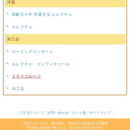
洋梨
樹齢九十年 特選大玉 ルレクチェ
ルレクチェ
加工品
カービングコンポート
ルレクチェ・コンフィチュール
ドライフルーツ
加工品
ご注文について
お問い合わせ
リンク集
サイトマップ
洋梨のルレクチェ、梨の販売 ::: 新潟から産地直送 土田農園
新潟県三条市井戸場1591-1 TEL/FAX 0256-34-4482