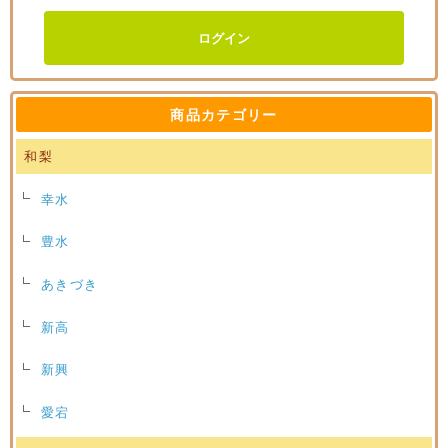
商品カテゴリー
和梨
幸水
豊水
あきづき
新高
新興
愛宕