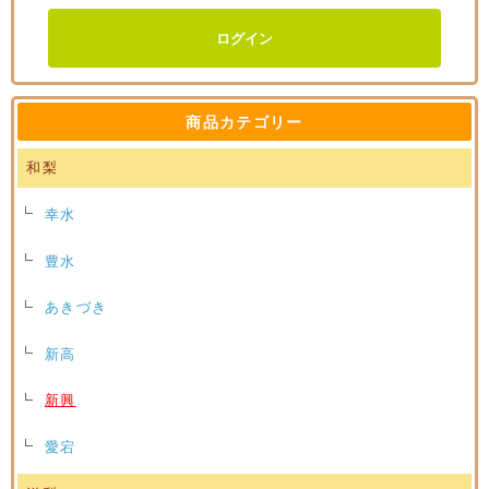
商品カテゴリー
和梨
幸水
豊水
あきづき
新高
新興
愛宕