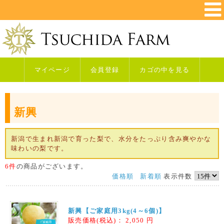
マイページ
会員登録
カゴの中を見る
新興
新潟で生まれ新潟で育った梨で、水分をたっぷり含み爽やかな
味わいの梨です。
6件
の商品がございます。
価格順
新着順
表示件数
新興【ご家庭用3kg(4～6個)】
販売価格(税込)：
2,050
円