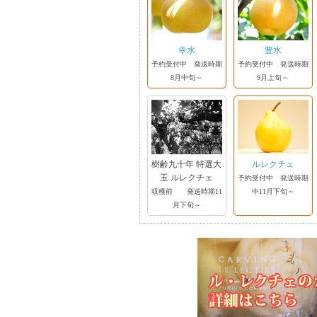
幸水
豊水
予約受付中 発送時期
予約受付中 発送時期
8月中旬～
9月上旬～
樹齢九十年 特選大
ルレクチェ
玉 ルレクチェ
予約受付中 発送時期
収穫前 発送時期11
中11月下旬～
月下旬～