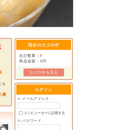
送
現在のカゴの中
合計数量：
0
商品金額：
0円
新
カゴの中を見る
にも
ログイン
の農
メールアドレス
コンピューターに記憶する
パスワード