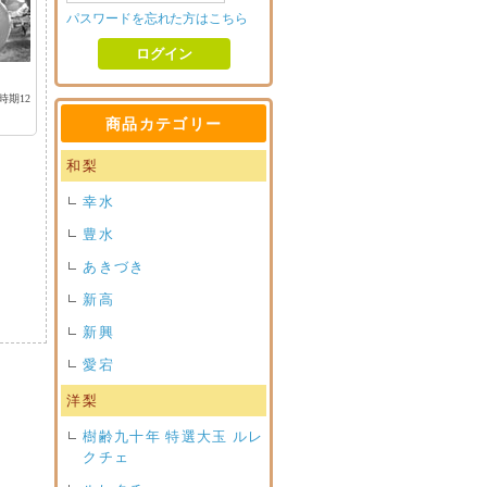
パスワードを忘れた方はこちら
期12
商品カテゴリー
和梨
幸水
豊水
あきづき
新高
新興
愛宕
洋梨
樹齢九十年 特選大玉 ルレ
クチェ