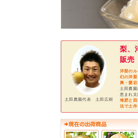
梨、
販売
洋梨のル
幻の洋梨
興・愛宕
土田農園
恵まれ太
土田農園代表 土田広樹
堆肥と四
法で土作