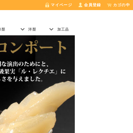
n
˘
0
マイページ
会員登録
カゴの中
û
û
和梨
洋梨
加工品