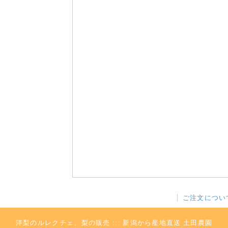
を始めました！
ご注文につい
洋梨のルレクチェ、梨の販売 ::: 新潟から産地直送 土田農園