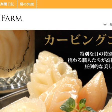
梨園日記
梨の知識
û