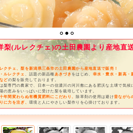
洋梨(ルレクチェ)の土田農園より産地直
レクチェ、梨を新潟県三条市の土田農園から産地直送で販売！
・ルレクチェ
、話題の新品種
あきづき
をはじめ、
幸水・豊水・新高・
など
の梨を販売しております。
は梨専門の農家で、日本一の信濃川の河川敷にある肥沃な土壌で気候
陽の恵みをいっぱいに受けた梨を栽培しています。
十年間変わらぬ有機質肥料にこだわり、
除草剤の使用は避け
昔ながら
りに力を注ぎ、
環境と人にやさしい梨作りを心掛けております。