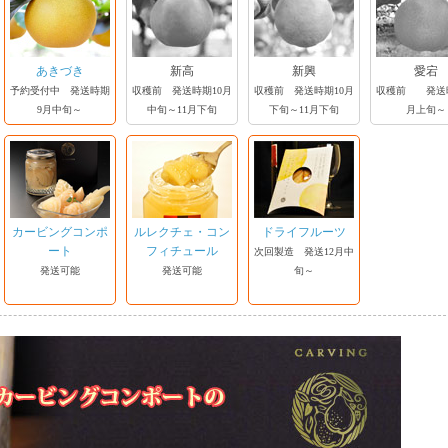
あきづき
新高
新興
愛宕
予約受付中 発送時期
収穫前 発送時期10月
収穫前 発送時期10月
収穫前 発送時
9月中旬～
中旬～11月下旬
下旬～11月下旬
月上旬～
カービングコンポ
ルレクチェ・コン
ドライフルーツ
ート
フィチュール
次回製造 発送12月中
発送可能
発送可能
旬～