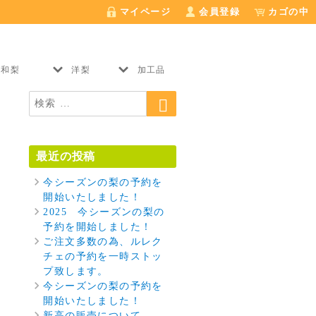
n
˘
0
マイページ
会員登録
カゴの中
û
û
和梨
洋梨
加工品
検
検
索
索:
最近の投稿
今シーズンの梨の予約を
開始いたしました！
2025 今シーズンの梨の
予約を開始しました！
ご注文多数の為、ルレク
チェの予約を一時ストッ
プ致します。
今シーズンの梨の予約を
開始いたしました！
新高の販売について